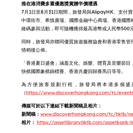
推在港消費多重優惠獎賞贈半價禮遇
7月1日至8月31日期間，旅發局與AlipayHK、支
中環街市、希慎廣場、國際金融中心商場、香港國際
維碼參與活動，即可隨機獲得最高港幣或人民幣500元的
同時，旅發局亦聯同優質旅遊服務協會和香港零售管
情稍後公佈。
「香港夏日盛會」涵蓋文化、娛樂、體育及音樂節目
快棋國際象棋錦標賽、香港共慶回歸賽馬日等等。 ​
為方便旅客規劃行程，旅發局將本港多個盛夏盛事
（
https://www.discoverhongkong.com/tc/event
傳媒可於以下連結下載新聞稿及相片：
新聞稿：
www.discoverhongkong.com/tc/hktb/ne
相片：
https://assetlibrary.hktb.com/assetban