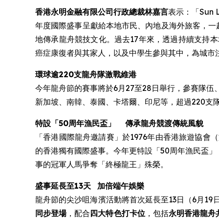
香港永明金融有限公司行政總裁林嘉言
表示：「Su
年度國際盛事呈獻給本地市民、內地及海外旅客，一
地傳承龍舟競技文化。過去17年來，透過持續支持
癌症康復者與其家人，以及中學生參與其中，為城市
環球逾220支龍舟隊激戰維港
今年龍舟節的賽事將於6月27至28日舉行，參賽隊
新加坡、南韓、泰國、卡塔爾、印尼等，超過220支隊伍
特設
「50周年漁民盃」
傳承龍舟競渡傳統風貌
「香港國際龍舟邀請賽」於1976年由香港旅遊協
的香港獨有國際盛事。今年更特設「50周年漁民盃」
事的冠軍人馬爭奪「終極龍王」殊榮。
盛事延長至13天
加倍端午娛樂
龍舟節的尖沙咀海濱活動將首次延長至13日（6月1
同步登場
，配合
四大特色打卡位
，包括
永明香港龍舟