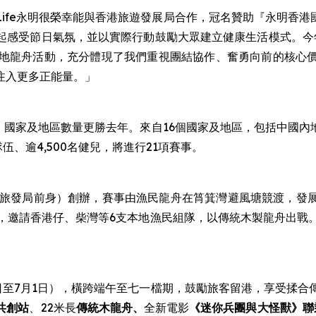
n Life永明很榮幸能與香港旅遊發展局合作，冠名贊助『永明
起感受節日氣氛，並以實際行動鼓勵大眾建立健康生活模式。今年
本地龍舟活動，充分體現了我們重視團結協作、奮勇向前的核心
注入更多正能量。」
伍、國家及地區數量更勝去年。來自16個國家及地區，包括中國
、逾4,500名健兒，將進行21項賽事。
會（旅發局前身）創辦，賽事由漁民龍舟在筲箕灣避風塘競渡，發
，邀請香港仔、柴灣等6支本地漁民組隊，以傳統木製龍舟出戰
9日至7月1日），橫跨端午至七一檔期，鼓勵旅客留港，享受揉
共創站
、22米長
傳統木龍舟、
全新電影
《迷你兵團與大怪獸》聯