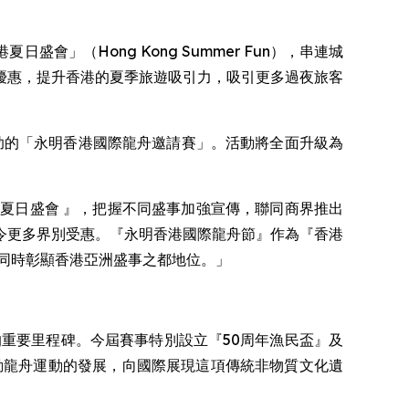
港夏日盛會」（Hong Kong Summer Fun），串連城
優惠，提升香港的夏季旅遊吸引力，吸引更多過夜旅客
名贊助的「永明香港國際龍舟邀請賽」。活動將全面升級為
夏日盛會 』，把握不同盛事加強宣傳，聯同商界推出
令更多界別受惠。『永明香港國際龍舟節』作為『香港
同時彰顯香港亞洲盛事之都地位。」
重要里程碑。今屆賽事特別設立『50周年漁民盃』及
動龍舟運動的發展，向國際展現這項傳統非物質文化遺