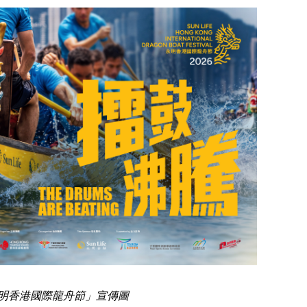
明香港國際龍舟節」宣傳圖