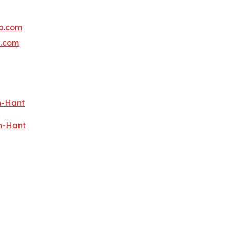
b.com
b.com
h-Hant
h-Hant