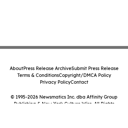
About
Press Release Archive
Submit Press Release
Terms & Conditions
Copyright/DMCA Policy
Privacy Policy
Contact
© 1995-2026 Newsmatics Inc. dba Affinity Group
Publishing & New York Culture Wire. All Rights
Reserved.
Cookie Settings / Your Privacy Choices