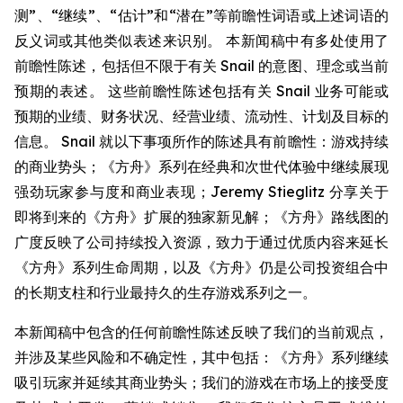
测”、“继续”、“估计”和“潜在”等前瞻性词语或上述词语的
反义词或其他类似表述来识别。 本新闻稿中有多处使用了
前瞻性陈述，包括但不限于有关 Snail 的意图、理念或当前
预期的表述。 这些前瞻性陈述包括有关 Snail 业务可能或
预期的业绩、财务状况、经营业绩、流动性、计划及目标的
信息。 Snail 就以下事项所作的陈述具有前瞻性：游戏持续
的商业势头；《方舟》系列在经典和次世代体验中继续展现
强劲玩家参与度和商业表现；Jeremy Stieglitz 分享关于
即将到来的《方舟》扩展的独家新见解；《方舟》路线图的
广度反映了公司持续投入资源，致力于通过优质内容来延长
《方舟》系列生命周期，以及《方舟》仍是公司投资组合中
的长期支柱和行业最持久的生存游戏系列之一。
本新闻稿中包含的任何前瞻性陈述反映了我们的当前观点，
并涉及某些风险和不确定性，其中包括：《方舟》系列继续
吸引玩家并延续其商业势头；我们的游戏在市场上的接受度