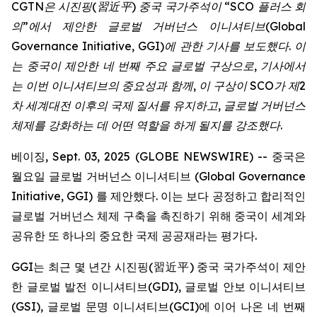
CGTN
은
시진핑
(
習近平
)
중국
국가주석이
“SCO
플러스
회
의
”
에서
제안한
글로벌
거버넌스
이니셔티브
(Global
Governance Initiative, GGI)
에
관한
기사를
보도했다
.
이
는
중국이
제안한
네
번째
주요
글로벌
구상으로
,
기사에서
는
이번
이니셔티브의
중요성과
함께
,
이
구상이
SCO
가
제
2
차
세계대전
이후의
국제
질서를
유지하고
,
글로벌
거버넌스
체제를
강화하는
데
어떤
역할을
하게
될지를
강조했다
.
베이징, Sept. 03, 2025 (GLOBE NEWSWIRE) -- 중국은
월요일 글로벌 거버넌스 이니셔티브 (Global Governance
Initiative, GGI) 를 제안했다. 이는 보다 공정하고 합리적인
글로벌 거버넌스 체제 구축을 촉진하기 위해 중국이 세계와
공유한 또 하나의 중요한 국제 공공재라는 평가다.
GGI는 최근 몇 년간 시진핑(習近平) 중국 국가주석이 제안
한 글로벌 발전 이니셔티브(GDI), 글로벌 안보 이니셔티브
(GSI), 글로벌 문명 이니셔티브(GCI)에 이어 나온 네 번째