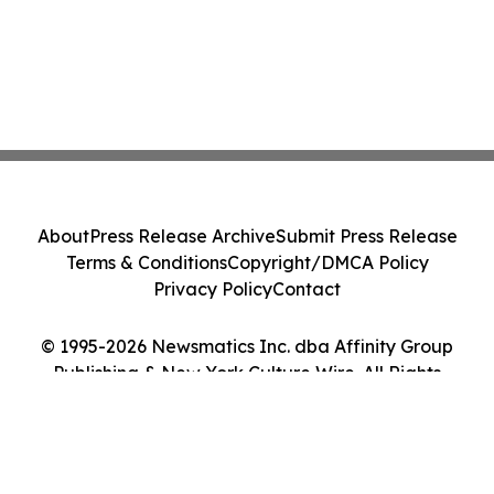
About
Press Release Archive
Submit Press Release
Terms & Conditions
Copyright/DMCA Policy
Privacy Policy
Contact
© 1995-2026 Newsmatics Inc. dba Affinity Group
Publishing & New York Culture Wire. All Rights
Reserved.
Cookie Settings / Your Privacy Choices