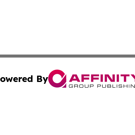
owered By
ubmit Press Release
Terms & Conditions
Copyright/DMCA
Inc. dba Affinity Group Publishing & New York Culture Wi
Cookie Settings / Your Privacy Choices