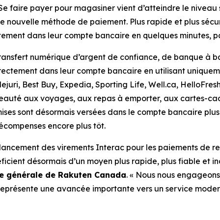
 faire payer pour magasiner vient d’atteindre le niveau 
nouvelle méthode de paiement. Plus rapide et plus sécur
tement dans leur compte bancaire en quelques minutes, par
transfert numérique d’argent de confiance, de banque à b
rectement dans leur compte bancaire en utilisant uniqueme
uri, Best Buy, Expedia, Sporting Life, Well.ca, HelloFresh
 beauté aux voyages, aux repas à emporter, aux cartes-ca
mises sont désormais versées dans le compte bancaire plus
écompenses encore plus tôt.
 lancement des virements Interac pour les paiements de r
icient désormais d’un moyen plus rapide, plus fiable et in
ice générale de Rakuten Canada
. « Nous nous engageons 
représente une avancée importante vers un service moderne,