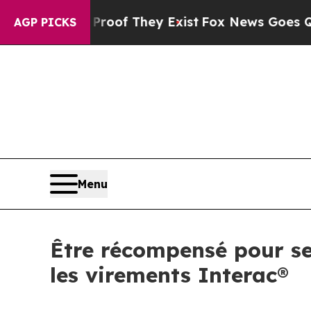
fers no Proof They Exist
Fox News Goes Quiet as 
AGP PICKS
Menu
Être récompensé pour ses
les virements Interac®