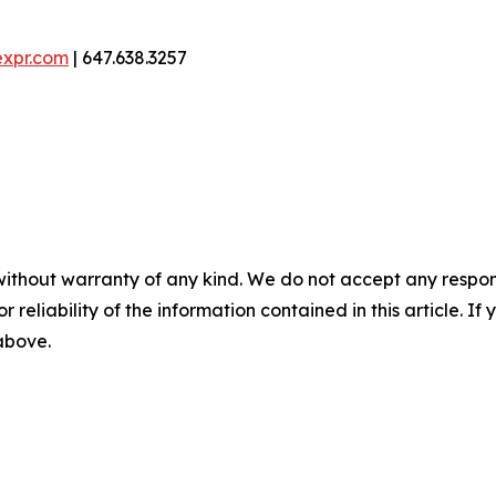
expr.com
| 647.638.3257
without warranty of any kind. We do not accept any responsib
r reliability of the information contained in this article. I
 above.