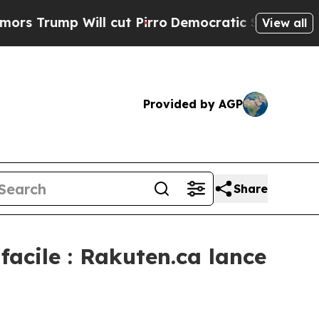
ump Will cut Pirro
Democratic Socialists of Ame
View all
Provided by AGP
Share
facile : Rakuten.ca lance